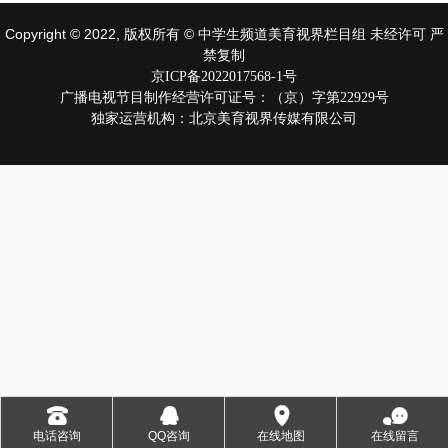
Copyright © 2022, 版权所有 © 中学生频道美育视界栏目组 未经许可 严
禁复制
京ICP备2022017568-1号
广播电视节目制作经营许可证号：（京）字第22929号
独家运营机构：北京美育视界传媒有限公司
󰇯
󰇇
󰅊
󰂮
电话咨询
QQ咨询
在线地图
在线留言