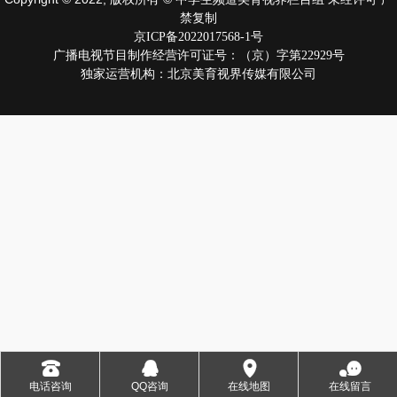
禁复制
京ICP备2022017568-1号
广播电视节目制作经营许可证号：（京）字第22929号
独家运营机构：北京美育视界传媒有限公司
󰇯
󰇇
󰅊
󰂮
电话咨询
QQ咨询
在线地图
在线留言