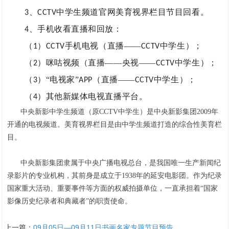
中学生频道官网美育视界栏目节目回看。
3、CCTV
、手机收看直播和回放：
4
（
）
手机电视（直播——
中学生）；
1
CCTV
CCTV
（
）咪咕视频（直播——央视——
中学生）；
2
CCTV
（
）“电视家”
（直播——
中学生）；
3
APP
CCTV
（
）其他新媒体电视直播平台。
4
中央新影中学生频道（原CCTV中学生）是中央新影集团2009年
开通的电视频道。美育视界栏目是由中学生频道打造的综合性美育栏
目。
中央新影集团隶属于中央广播电视总台，是我国唯一生产新闻纪
录影片的专业机构，其前身是成立于1938年的延安电影团。作为纪录
国家重大活动、重要事件等方面的权威拍摄单位，一直承担着“国家
影像历史纪录者和典藏者”的职责使命。
上一篇：
09月05日—09月11日书画名家专题节目预告