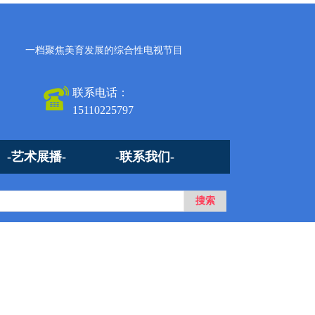
一档聚焦美育发展的综合性电视节目
联系电话：
15110225797
-艺术展播-
-联系我们-
星系列（夏季）活动暨2026中秋晚会节目录制正式启动
本栏目