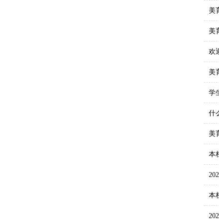
美
美
欢
美
学
什
美
本
2
本
2