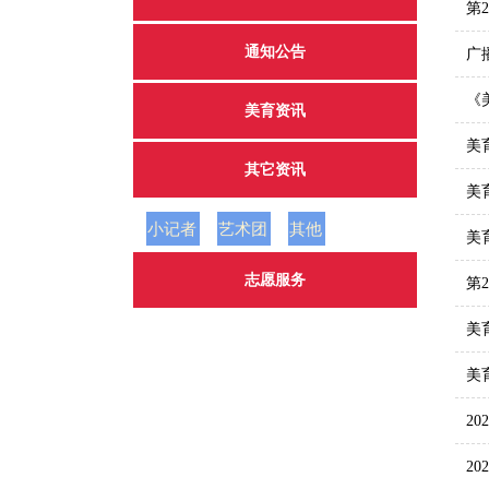
第
通知公告
广
《
美育资讯
美
其它资讯
美
小记者
艺术团
其他
美
志愿服务
第
美
美
20
2