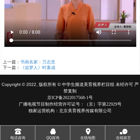
上一篇：
书画名家：万志坚
下一篇：
《追梦人》时素成
Copyright © 2022, 版权所有 © 中学生频道美育视界栏目组 未经许可 严
禁复制
京ICP备2022017568-1号
广播电视节目制作经营许可证号：（京）字第22929号
独家运营机构：北京美育视界传媒有限公司
󰇯
󰇇
󰅊
󰂮
电话咨询
QQ咨询
在线地图
在线留言