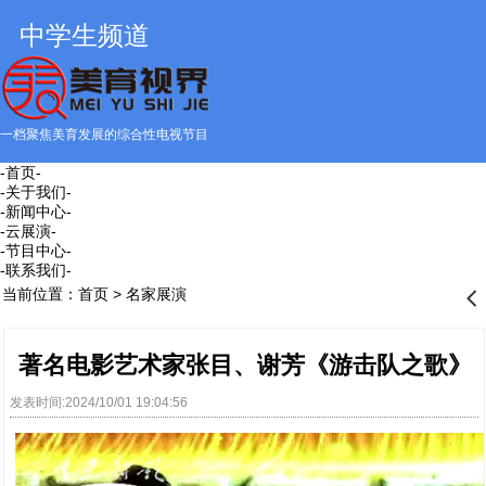
中学生频道
一档聚焦美育发展的综合性电视节目
-首页-
-关于我们-
-新闻中心-
-云展演-
-节目中心-
-联系我们-
当前位置：
首页
>
名家展演
󰊒
著名电影艺术家张目、谢芳《游击队之歌》
发表时间:2024/10/01 19:04:56